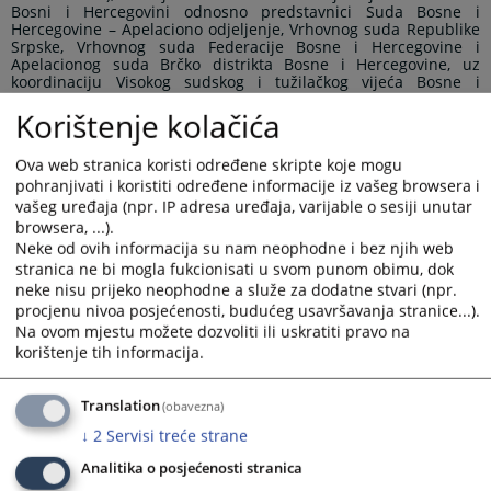
Bosni i Hercegovini odnosno predstavnici Suda Bosne i
Hercegovine – Apelaciono odjeljenje, Vrhovnog suda Republike
Srpske, Vrhovnog suda Federacije Bosne i Hercegovine i
Apelacionog suda Brčko distrikta Bosne i Hercegovine, uz
koordinaciju Visokog sudskog i tužilačkog vijeća Bosne i
Hercegovine.
Korištenje kolačića
Panel djeluje sa ciljem održavanja kontinuiranog
Ova web stranica koristi određene skripte koje mogu
dijaloga između sudova najviše instance u Bosni i Hercegovini i
pohranjivati i koristiti određene informacije iz vašeg browsera i
predstavlja platformu za ujednačavanje sudske prakse, kao i za
vašeg uređaja (npr. IP adresa uređaja, varijable o sesiji unutar
diskusiju o drugim zajedničkim pitanjima sa kojima se susreću
u radu.
browsera, ...).
Neke od ovih informacija su nam neophodne i bez njih web
stranica ne bi mogla fukcionisati u svom punom obimu, dok
Na današnjem sastanku Panela, u skladu sa prethodno
neke nisu prijeko neophodne a služe za dodatne stvari (npr.
usaglašenim dnevnim redom, usvojen je zapisnik sa
procjenu nivoa posjećenosti, budućeg usavršavanja stranice...).
prethodnog Panela iz upravne oblasti koji je održan dana
Na ovom mjestu možete dozvoliti ili uskratiti pravo na
11.11.2025. godine i razmotrena je informacija o realizaciji
usvojenih zaključaka, te je razmatrana tema: „
Dozvoljenost
korištenje tih informacija.
zahtjeva za preispitivanje podnesen na rješenje o odgodi
izvršenja konačnog upravnog akta“.
Translation
(obavezna)
↓
2
Servisi treće strane
Analitika o posjećenosti stranica