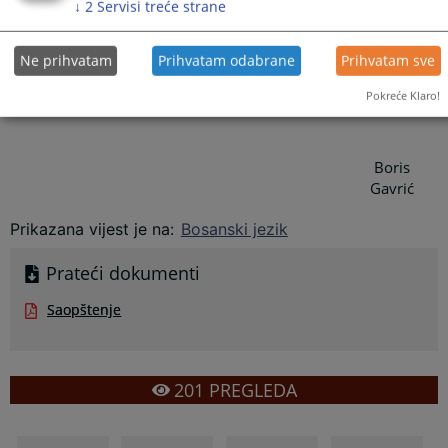
POMOĆNIK SEKRETARA/PORTPAROL
↓
2
Servisi treće strane
PRAVOSUD
Ne prihvatam
Prihvatam odabrane
Prihvatam sve
KOMISIJE
Pokreće Klaro!
Boris
Gavrić
Prikazana vijest je na
:
Bosanski jezik
Prateći dokumenti
Saopštenje
201
PREGLEDA