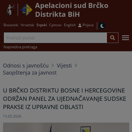
Apelacioni sud Brčko
Distrikta BiH
Bosanski
Hrvatski
Srpski
Српски
English
Prijava
Napredna pretraga
Odnosi s javnošću
Vijesti
Saopštenja za javnost
U BRČKO DISTRIKTU BOSNE I HERCEGOVINE
ODRŽAN PANEL ZA UJEDNAČAVANJE SUDSKE
PRAKSE IZ UPRAVNE OBLASTI
15.05.2026.